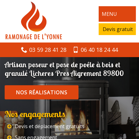
MENU
Devis gratuit
03 59 28 41 28
06 40 18 24 44
Artisan poseur et pose de poêle à bois et
granulé Licheres Pres Aigremont 89800
NOS RÉALISATIONS
Nos engagements
Devis et déplacement gratuits
Sans engagement