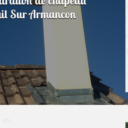
paration de chapeau
uil Sur Armancon