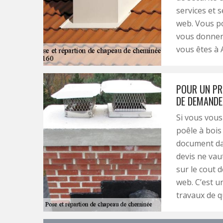
services et s
web. Vous po
vous donnero
vous êtes à 
POUR UN PRO
DE DEMANDE
Si vous vou
poêle à bois
document dan
devis ne vau
sur le cout 
web. C’est u
travaux de qu