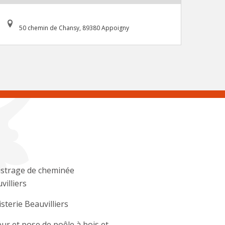
50 chemin de Chansy, 89380 Appoigny
strage de cheminée
villiers
sterie Beauvilliers
ur et pose de poêle à bois et