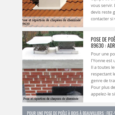
vous servir. 
devis reste 
contacter si 
POSE DE POÊ
89630 : AD
Pour une po
l'Yonne est 
Il a toutes l
respectant l
genre de trav
Pour plus de 
appelez-le si
POUR UNE POSE DE POÊLE À BOIS À BEAUVILLIERS : FIEZ