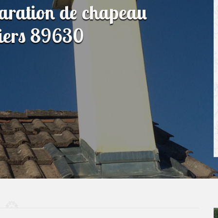
paration de chapeau
liers 89630