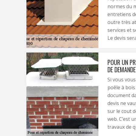
normes du mé
entretiens de
outre très at
services et s
Le devis ser
POUR UN PRO
DE DEMANDE
Si vous vou
poêle à bois
document dan
devis ne vau
sur le cout 
web. C’est u
travaux de qu