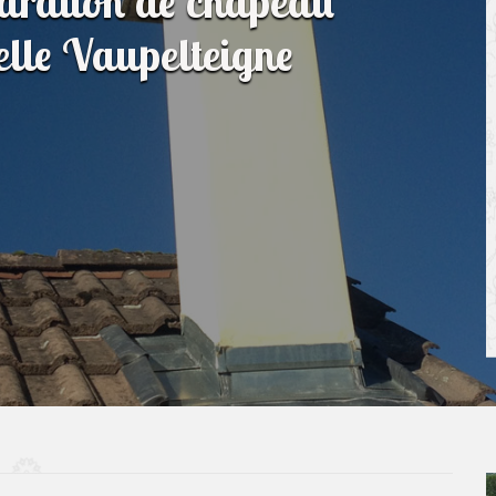
paration de chapeau
lle Vaupelteigne