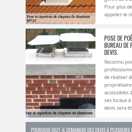
Pour plus de 
appelez-le si
POSE DE POÊ
BUREAU DE 
DEVIS.
Reconnu pou
professionne
de réaliser 
propriétaire
accessibles 
ses locaux à
devis sera é
POURQUOI FAUT-IL DEMANDER DES DEVIS À PLUSIEURS P