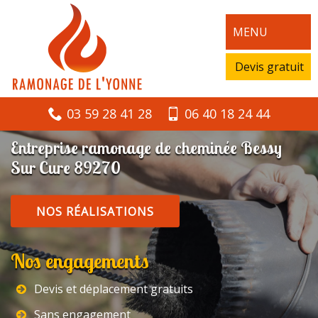
MENU
Devis gratuit
03 59 28 41 28
06 40 18 24 44
Entreprise ramonage de cheminée Bessy
Sur Cure 89270
NOS RÉALISATIONS
Nos engagements
Devis et déplacement gratuits
Sans engagement