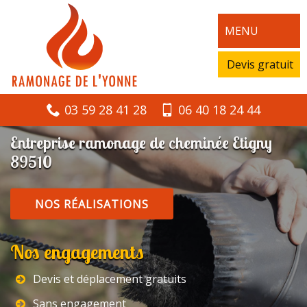
MENU
Devis gratuit
03 59 28 41 28
06 40 18 24 44
Entreprise ramonage de cheminée Etigny
89510
NOS RÉALISATIONS
Nos engagements
Devis et déplacement gratuits
Sans engagement