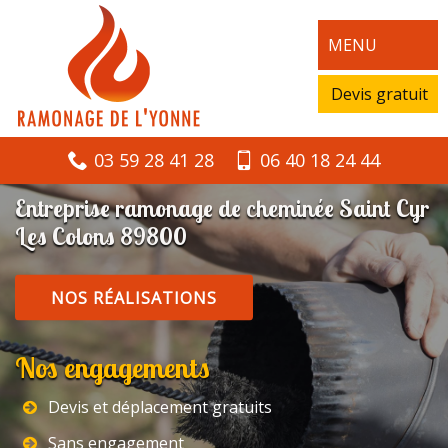
MENU
Devis gratuit
03 59 28 41 28
06 40 18 24 44
Entreprise ramonage de cheminée Saint Cyr
Les Colons 89800
NOS RÉALISATIONS
Nos engagements
Devis et déplacement gratuits
Sans engagement