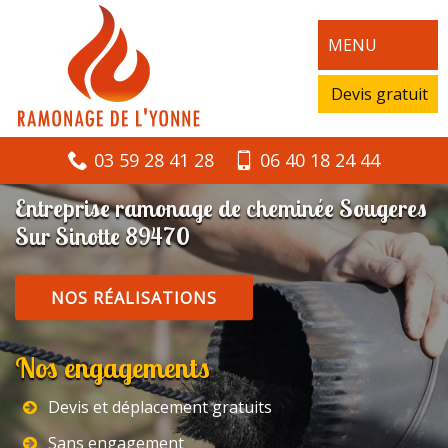
MENU
Devis gratuit
03 59 28 41 28
06 40 18 24 44
Entreprise ramonage de cheminée Sougeres
Sur Sinotte 89470
NOS RÉALISATIONS
Nos engagements
Devis et déplacement gratuits
Sans engagement