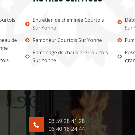
urtois
Entretien de cheminée Courtois
Débi
Sur Yonne
Sur
apeau de
Ramoneur Courtois Sur Yonne
Fumi
onne
Ramonage de chaudière Courtois
Pose
tois
Sur Yonne
gran
03 59 28 41 28
06 40 18 24 44