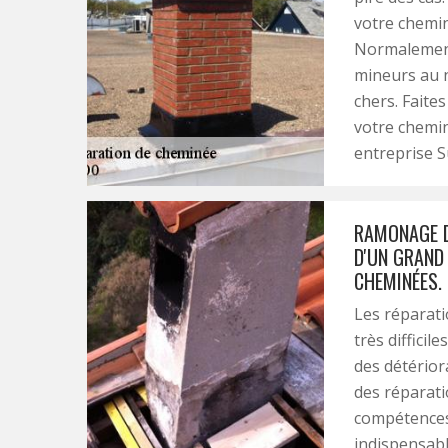
votre chemin
Normalement,
mineurs au 
chers. Faite
votre chemin
entreprise Sû
RAMONAGE D
D'UN GRAND
CHEMINÉES. 
Les réparati
très difficil
des détériora
des réparati
compétences d
indispensab