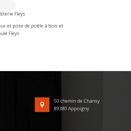
sterie Fleys
ur et pose de poêle à bois et
ulé Fleys
50 chemin de Chansy
89380 Appoigny