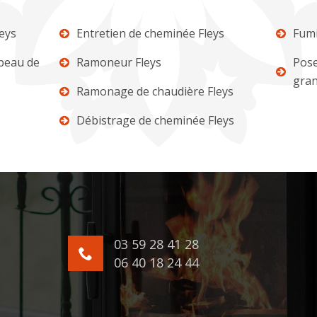
eys
Entretien de cheminée Fleys
Fumi
apeau de
Ramoneur Fleys
Pose
gran
Ramonage de chaudière Fleys
s
Débistrage de cheminée Fleys
03 59 28 41 28
06 40 18 24 44