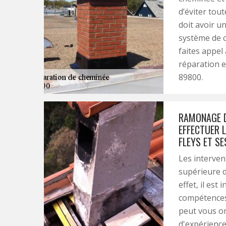
d’éviter tout
doit avoir u
système de c
faites appel
réparation e
89800.
RAMONAGE DE
EFFECTUER 
FLEYS ET SE
Les interven
supérieure d
effet, il es
compétences 
peut vous o
d'expérience