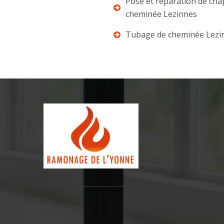
Pose et réparation de ch
cheminée Lezinnes
Tubage de cheminée Lezi