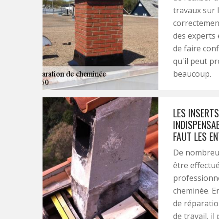
travaux sur 
correctement
des experts 
de faire con
qu'il peut p
beaucoup.
LES INSERT
INDISPENSAB
FAUT LES EN
De nombreux
être effectu
professionne
cheminée. Ens
de réparatio
de travail, 