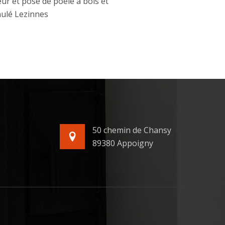
ur et pose de poêle à bois et
ulé Lezinnes
50 chemin de Chansy
89380 Appoigny