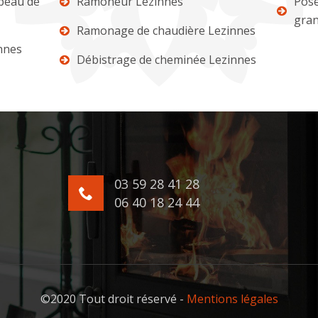
apeau de
Ramoneur Lezinnes
Pose
gran
Ramonage de chaudière Lezinnes
nnes
Débistrage de cheminée Lezinnes
03 59 28 41 28
06 40 18 24 44
©2020 Tout droit réservé -
Mentions légales