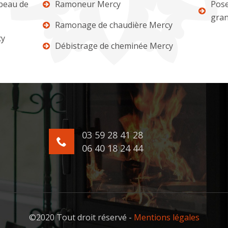
apeau de
Ramoneur Mercy
Pose
gran
Ramonage de chaudière Mercy
cy
Débistrage de cheminée Mercy
03 59 28 41 28
06 40 18 24 44
©2020 Tout droit réservé -
Mentions légales