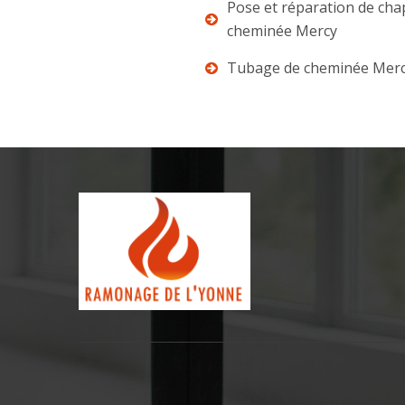
Pose et réparation de ch
cheminée Mercy
Tubage de cheminée Mer