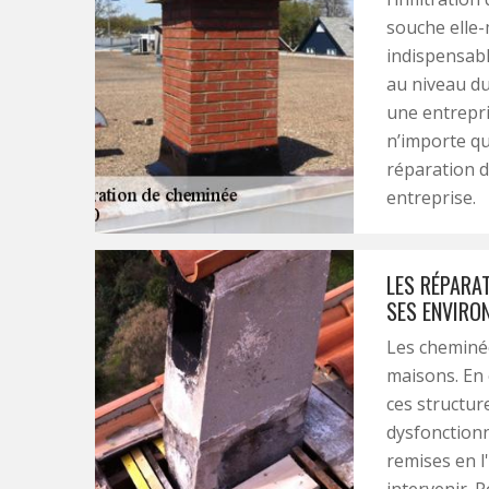
souche elle-
indispensable
au niveau du
une entrepri
n’importe qu
réparation d
entreprise.
LES RÉPARAT
SES ENVIRO
Les cheminée
maisons. En e
ces structur
dysfonctionn
remises en l
intervenir. P