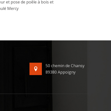
ur et pose de poêle à bois et
ulé Mercy
50 chemin de Chansy
89380 Appoigny