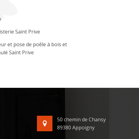
e
sterie Saint Prive
ur et pose de poêle à bois et
ulé Saint Prive
50 chemin de Chansy
89380 Appoigny