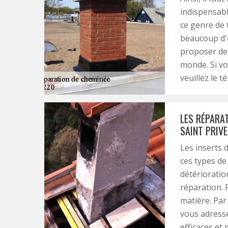
indispensab
ce genre de t
beaucoup d'e
proposer des
monde. Si v
veuillez le 
LES RÉPARAT
SAINT PRIVE
Les inserts 
ces types de 
détérioration
réparation. 
matière. Pa
vous adresse
efficaces et