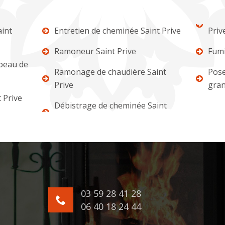
int
Entretien de cheminée Saint Prive
Priv
Ramoneur Saint Prive
Fumi
apeau de
Ramonage de chaudière Saint
Pose
Prive
gran
 Prive
Débistrage de cheminée Saint
03 59 28 41 28
06 40 18 24 44