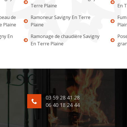
Terre Plaine
En T
apeau de
Ramoneur Savigny En Terre
Fumi
e Plaine
Plaine
Plai
gny En
Ramonage de chaudière Savigny
Pose
En Terre Plaine
gran
03 59 28 41 28
06 40 18 24 44