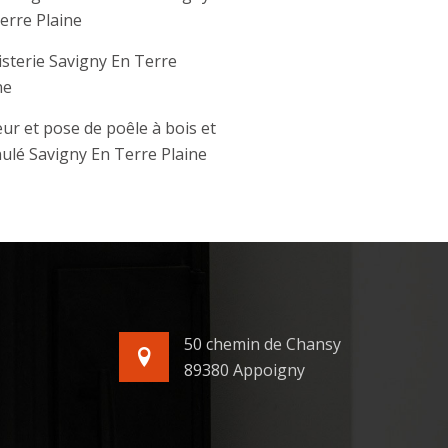
erre Plaine
sterie Savigny En Terre
ne
ur et pose de poêle à bois et
ulé Savigny En Terre Plaine
50 chemin de Chansy
89380 Appoigny