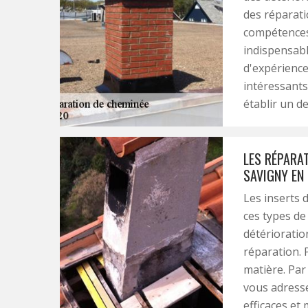
des réparati
compétences d
indispensab
d'expérience
intéressants 
établir un d
LES RÉPARAT
SAVIGNY EN 
Les inserts 
ces types de 
détérioration
réparation. 
matière. Pa
vous adresse
efficaces et