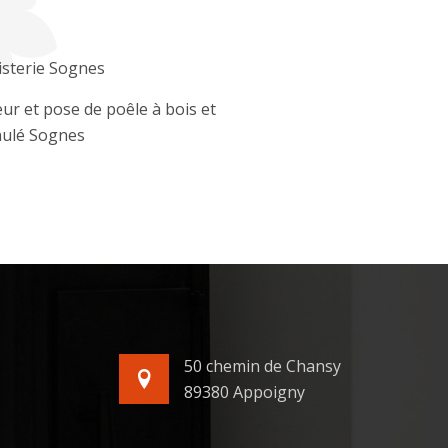
sterie Sognes
ur et pose de poêle à bois et
ulé Sognes
50 chemin de Chansy
89380 Appoigny