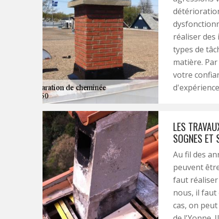
détérioratio
dysfonctionn
réaliser des
types de tâc
matière. Pa
votre confi
d'expérience
LES TRAVAUX
SOGNES ET 
Au fil des a
peuvent être
faut réalise
nous, il fau
cas, on peu
de l'Yonne. 