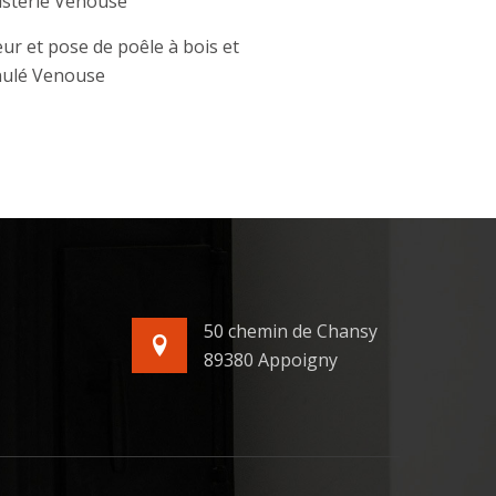
sterie Venouse
ur et pose de poêle à bois et
nulé Venouse
50 chemin de Chansy
89380 Appoigny