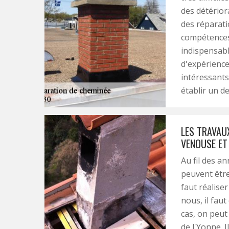
des détériora
des réparati
compétences d
indispensab
d'expérience
intéressants 
établir un d
LES TRAVAUX
VENOUSE ET
Au fil des a
peuvent être
faut réalise
nous, il fau
cas, on peu
de l'Yonne. 