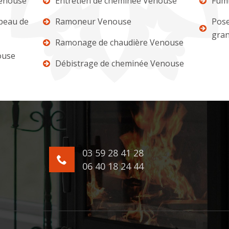
enouse
Entretien de cheminée Venouse
Fumi
apeau de
Ramoneur Venouse
Pose
gra
Ramonage de chaudière Venouse
ouse
Débistrage de cheminée Venouse
03 59 28 41 28
06 40 18 24 44