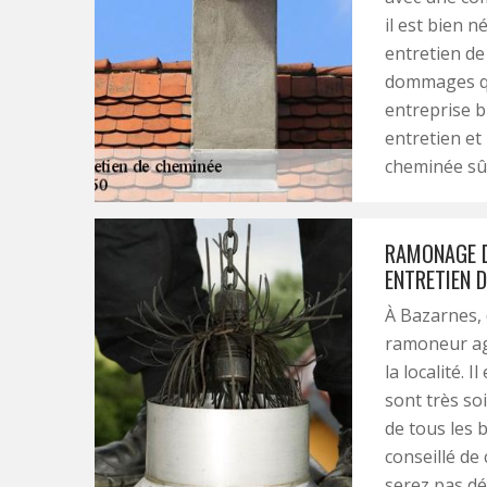
il est bien n
entretien de
dommages qu
entreprise b
entretien et
cheminée sûr
RAMONAGE D
ENTRETIEN D
À Bazarnes,
ramoneur agr
la localité. 
sont très soi
de tous les b
conseillé de
serez pas déç