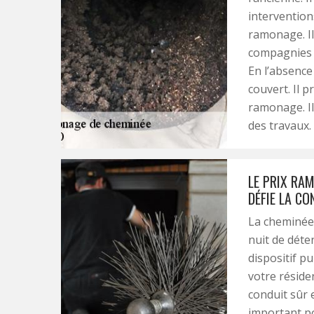
interventions
ramonage. Il
compagnies d
En l’absence 
couvert. Il 
ramonage. Il
des travaux.
LE PRIX RA
DÉFIE LA C
La cheminée 
nuit de déte
dispositif p
votre réside
conduit sûr 
important po