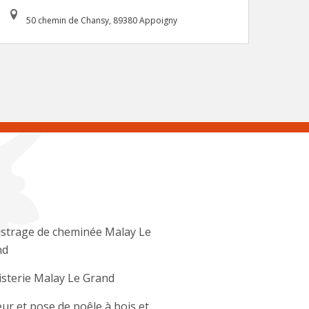
50 chemin de Chansy, 89380 Appoigny
strage de cheminée Malay Le
nd
sterie Malay Le Grand
ur et pose de poêle à bois et