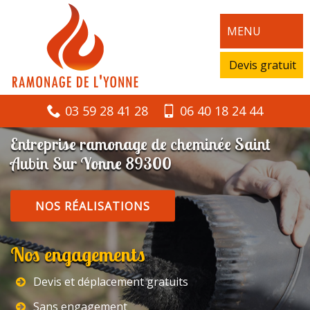
MENU
Devis gratuit
03 59 28 41 28
06 40 18 24 44
Entreprise ramonage de cheminée Saint
Aubin Sur Yonne 89300
NOS RÉALISATIONS
Nos engagements
Devis et déplacement gratuits
Sans engagement