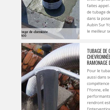
faites appel
de tubage de
dans la pose
Aubin Sur Yo
le meilleur s
TUBAGE DE 
CHEVRONNÉE
RAMONAGE D
Pour le tuba
aussi dans s
compétence e
l'Yonne, ell
performants e
rendront est
l’interventi