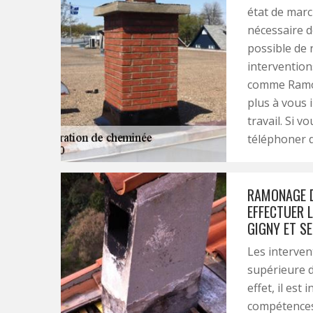
état de marc
nécessaire d
possible de 
intervention
comme Ramon
plus à vous 
travail. Si 
téléphoner 
RAMONAGE DE
EFFECTUER 
GIGNY ET S
Les interven
supérieure d
effet, il es
compétences 