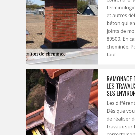
terminologie
et autres déb
béton qui em
joints de mo
89500, En ca
cheminée. Po
faut.
RAMONAGE D
LES TRAVAU
SES ENVIRO
Les différen
Dès que vous
de réaliser d
travaux sur 
correctement